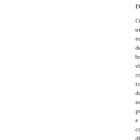
r
C
u
e
d
b
v
c
r
d
s
p
e
c
d