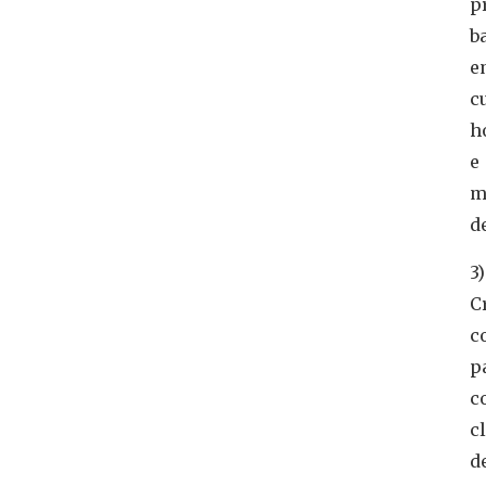
p
b
e
c
h
e
m
d
3)
C
c
p
c
c
d