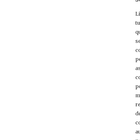
L
t
q
s
c
p
a
c
p
m
r
d
c
a