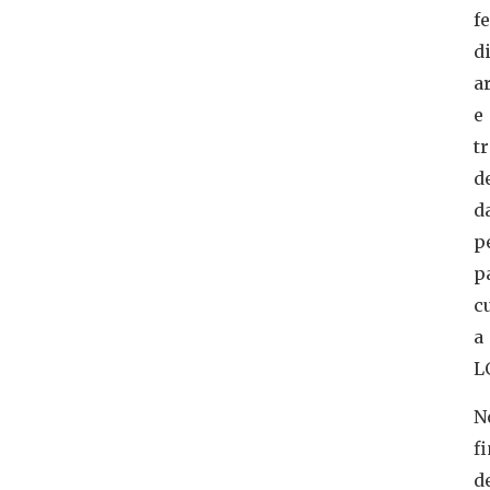
f
di
a
e
t
d
d
p
p
c
a
L
N
f
d