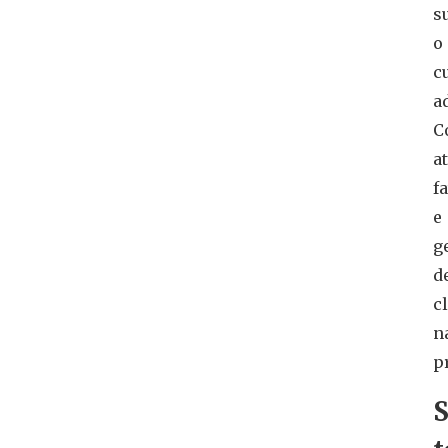
s
o
c
a
C
a
f
e
g
d
c
n
p