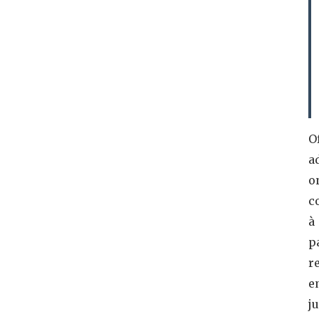
O
a
o
c
à
p
r
e
ju