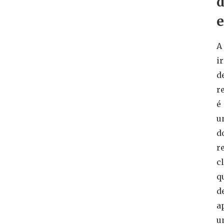
e
A
i
d
r
é
u
d
re
c
q
d
a
u