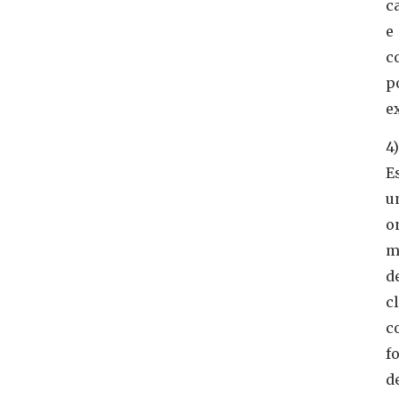
c
e
c
p
e
4)
E
u
o
m
d
c
c
f
d