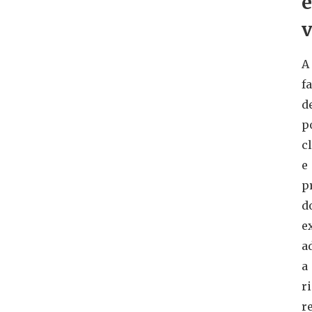
e
v
A
fa
d
p
c
e
p
d
e
a
a
r
re