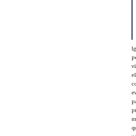
I
p
v
e
c
e
p
p
m
q