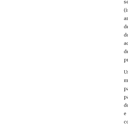
s
(
a
d
d
a
d
p
U
m
p
p
d
e
c