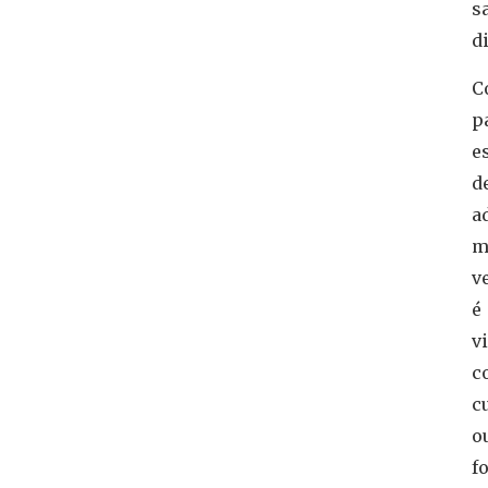
s
d
C
p
e
d
a
m
v
é
v
c
c
o
f