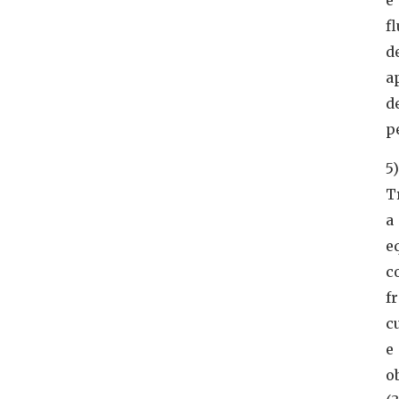
e
f
d
a
d
p
5)
T
a
e
c
f
c
e
o