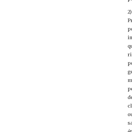
2)
P
p
i
q
r
p
g
m
p
d
c
o
s
é