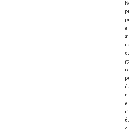
N
p
p
a
a
d
c
g
r
p
d
c
e
r
é
q