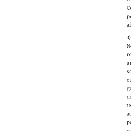
C
p
aí
3)
N
r
u
s
o
g
d
t
a
p
c