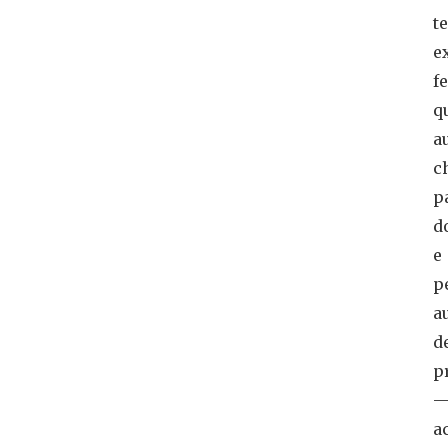
t
e
f
q
a
c
p
d
e
p
a
d
p
a