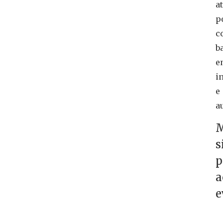
a
p
c
b
e
i
e
a
M
s
p
a
e