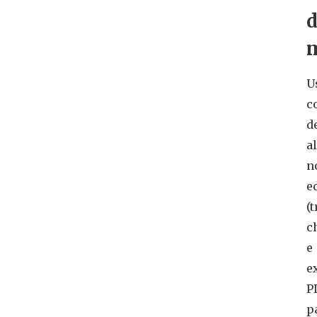
U
c
d
a
n
e
(
c
e
e
P
p