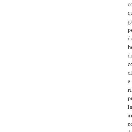
c
q
g
p
d
h
d
c
c
e
r
p
I
u
c