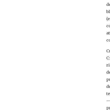
d
b
(e
c
a
c
C
C:
r
d
p
d
t
p