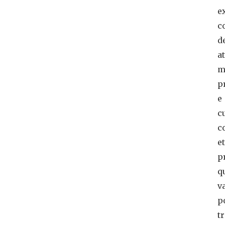
e
c
d
a
m
p
e
c
c
e
p
q
v
p
t