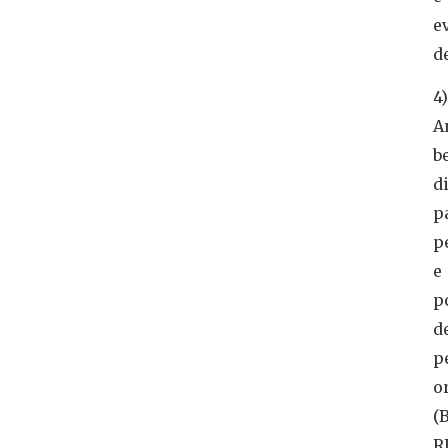
e
d
4)
A
b
d
p
p
e
p
d
p
o
(
R