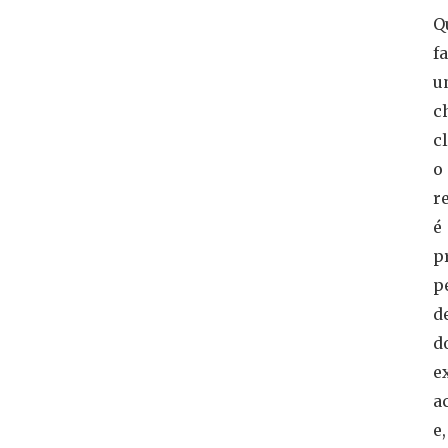
Q
fa
u
c
c
o
r
é
p
p
d
d
e
a
e,