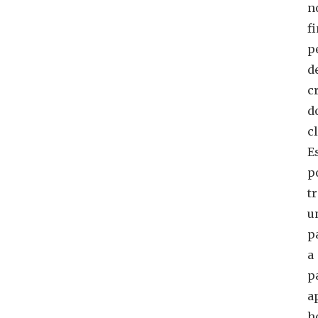
n
f
p
d
c
d
cl
E
p
t
u
p
a
p
a
h