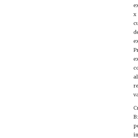
e
x
c
d
e
P
e
c
al
r
v
C
B:
p
i