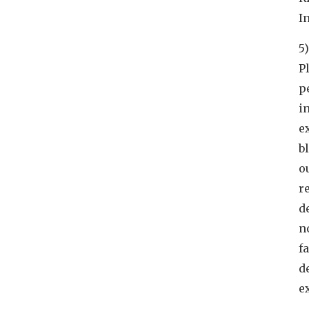
In
5)
P
p
in
e
b
o
r
d
n
f
d
e