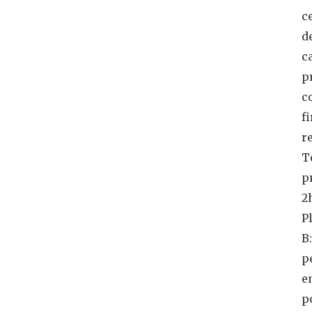
c
d
c
p
c
f
r
T
p
2
P
B:
p
e
p