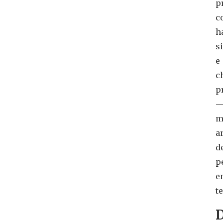
p
c
h
s
e
c
p
m
a
d
p
e
t
D