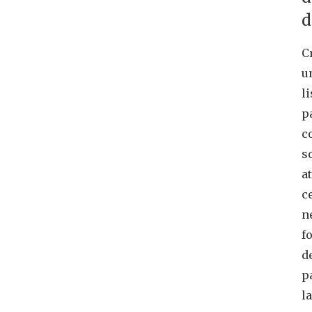
d
C
u
li
p
c
s
at
c
n
f
d
p
l