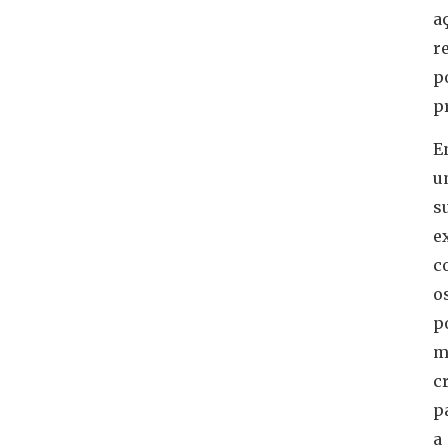
a
r
p
p
E
u
s
e
c
o
p
m
c
p
a