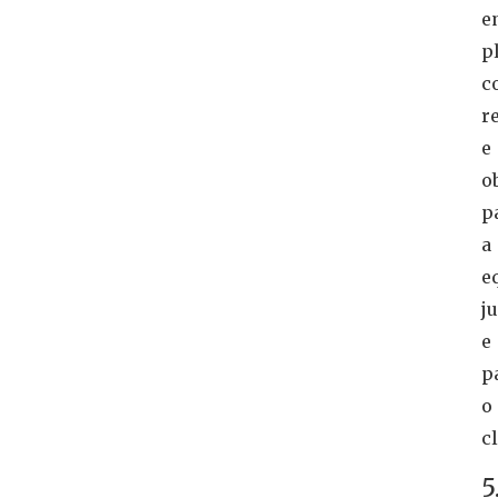
e
p
c
r
e
o
p
a
e
j
e
p
o
cl
5