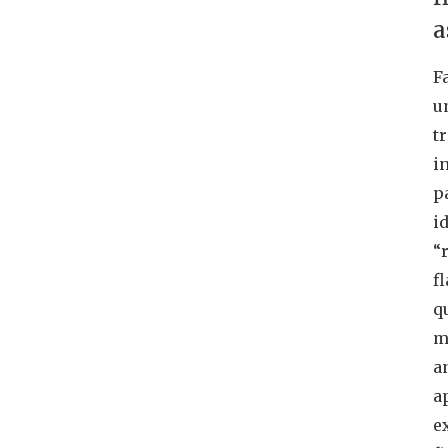
a
F
u
t
i
p
i
“
f
q
m
a
a
e