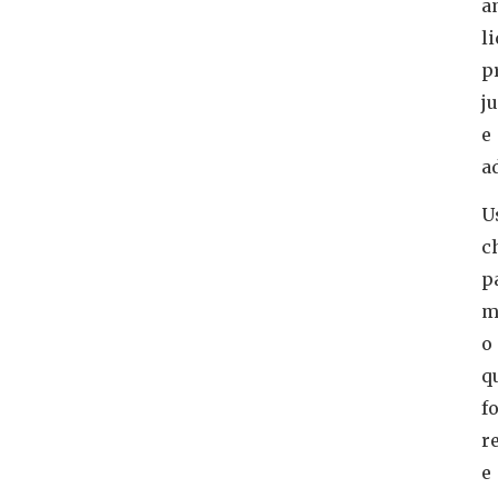
a
l
p
j
e
a
U
c
p
m
o
q
fo
r
e