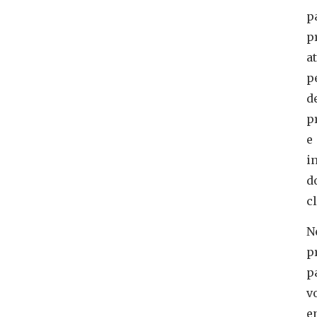
p
p
a
p
d
p
e
i
d
cl
N
p
p
v
e