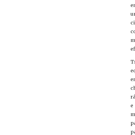
e
u
c
c
m
e
T
e
e
c
r
e
m
p
p