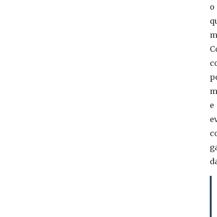
o
q
m
C
c
p
m
e
e
c
g
d