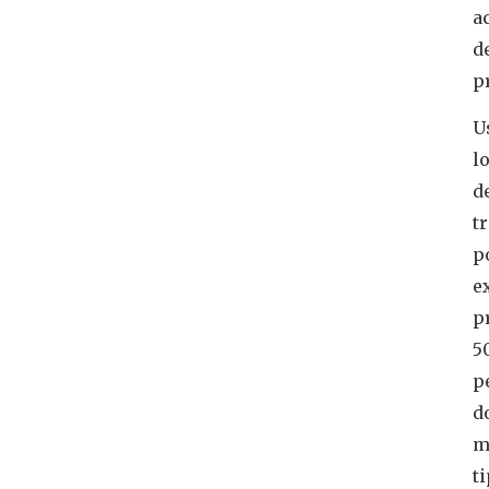
a
d
p
U
l
d
t
p
e
p
5
p
d
m
t