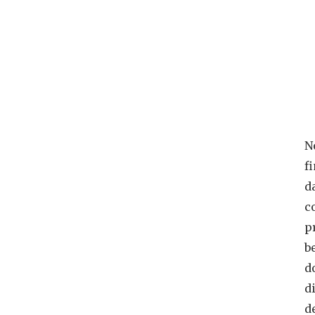
N
f
d
c
p
b
d
d
d