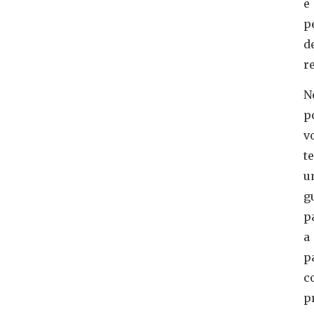
e
p
d
re
N
p
v
t
u
g
p
a
p
c
p