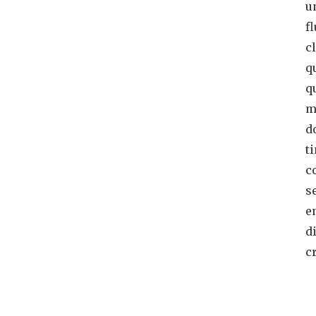
u
f
c
q
q
m
d
t
c
s
e
d
cr