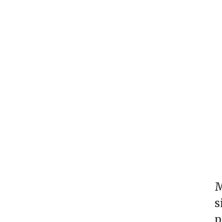
M
s
p