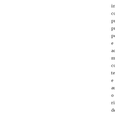
i
c
p
p
p
e
a
m
c
t
e
a
o
r
d