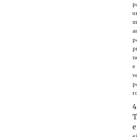
p
u
m
a
p
p
n
e
v
p
r
4
T
e