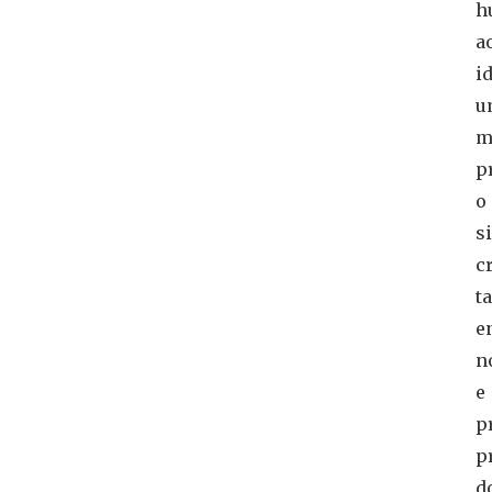
h
a
i
u
m
p
o
s
c
ta
e
n
e
p
p
d