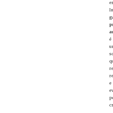
e
I
g
p
a
é
u
s
q
r
r
e
e
p
cr