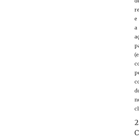
d
r
e
a
a
p
(e
c
p
c
d
n
cl
2
C