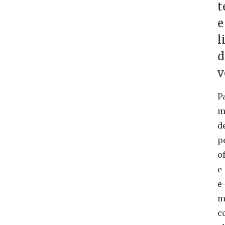
t
e
l
d
v
P
m
d
p
o
e
e
m
c