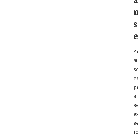
a
s
e
A
a
s
g
p
a
s
e
s
i