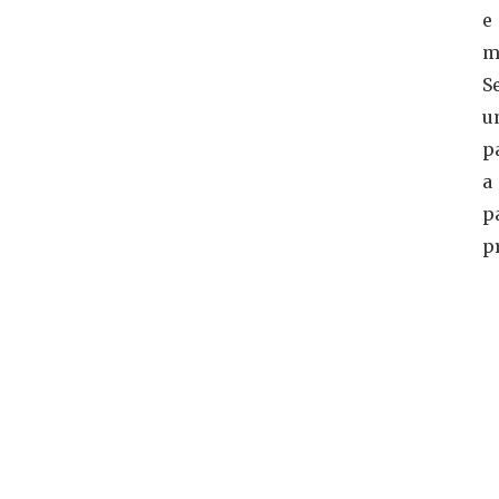
e
m
S
u
p
a
p
p