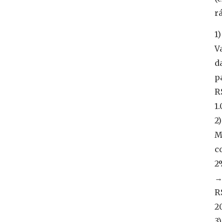
r
1)
V
d
p
R
1
2)
M
c
2
R
2
3)