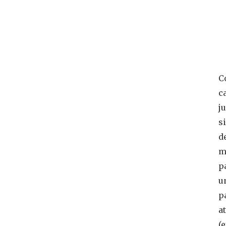
C
c
j
s
d
m
p
u
p
a
(