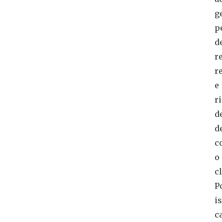
g
p
d
re
r
e
r
d
d
c
o
cl
P
i
c