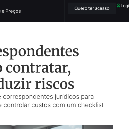
Log
Quero ter acesso
 e Preços
respondentes
 contratar,
duzir riscos
e correspondentes jurídicos para
 e controlar custos com um checklist