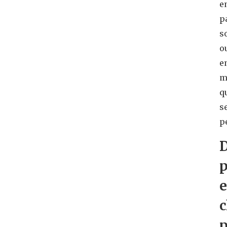
e
p
s
o
e
m
q
s
p
D
p
e
c
p