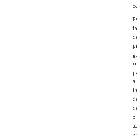
c
E
fa
d
p
g
r
p
a
i
d
d
e
a
e