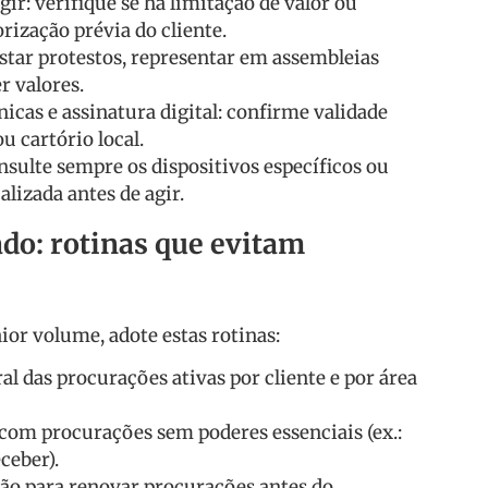
gir: verifique se há limitação de valor ou
rização prévia do cliente.
star protestos, representar em assembleias
r valores.
icas e assinatura digital: confirme validade
u cartório local.
sulte sempre os dispositivos específicos ou
lizada antes de agir.
do: rotinas que evitam
ior volume, adote estas rotinas:
al das procurações ativas por cliente e por área
 com procurações sem poderes essenciais (ex.:
ceber).
o para renovar procurações antes do