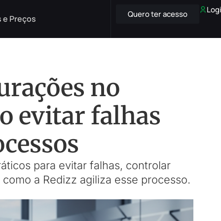
Log
Quero ter acesso
 e Preços
urações no
o evitar falhas
ocessos
icos para evitar falhas, controlar
e como a Redizz agiliza esse processo.