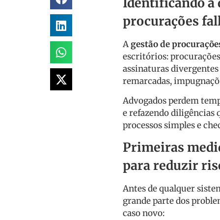
Identificando a 
procurações fal
A
gestão de procuraçõe
escritórios: procurações
assinaturas divergente
remarcadas, impugnações
Advogados perdem temp
e refazendo diligências
processos simples e chec
Primeiras medid
para reduzir ris
Antes de qualquer siste
grande parte dos proble
caso novo: