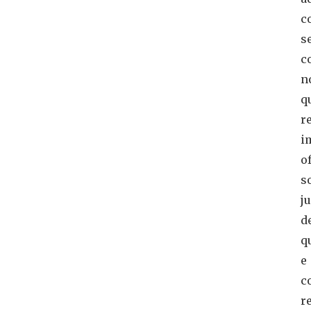
c
s
c
n
q
r
i
o
s
j
d
q
e
c
r