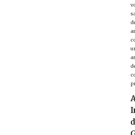
v
s
d
a
c
u
a
d
c
p
I