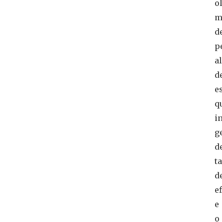
o
m
d
p
a
d
e
q
i
g
d
ta
d
e
e
o