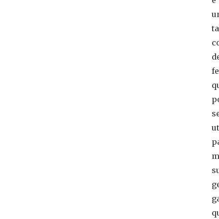
e
u
t
c
d
f
q
p
s
u
p
m
s
g
g
q