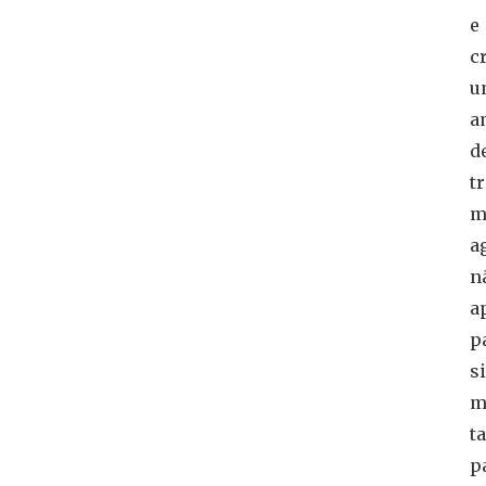
e
c
u
a
d
t
m
a
n
a
p
si
m
t
p