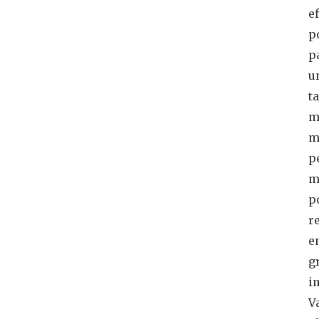
e
p
p
u
t
m
m
p
m
p
r
e
g
i
V