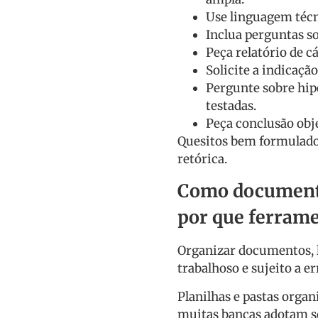
Use linguagem técn
Inclua perguntas so
Peça relatório de c
Solicite a indicaçã
Pergunte sobre hip
testadas.
Peça conclusão obj
Quesitos bem formulado
retórica.
Como documenta
por que ferram
Organizar documentos, l
trabalhoso e sujeito a 
Planilhas e pastas orga
muitas bancas adotam s