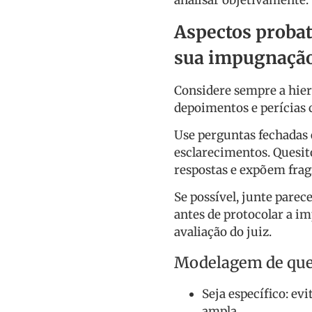
analisar objetivamente.
Aspectos probat
sua impugnaçã
Considere sempre a hier
depoimentos e perícias
Use perguntas fechadas e
esclarecimentos. Quesit
respostas e expõem fragi
Se possível, junte parec
antes de protocolar a i
avaliação do juiz.
Modelagem de quesi
Seja específico: e
ampla.