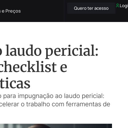
Log
Quero ter acesso
 e Preços
laudo pericial:
checklist e
ticas
 para impugnação ao laudo pericial:
celerar o trabalho com ferramentas de