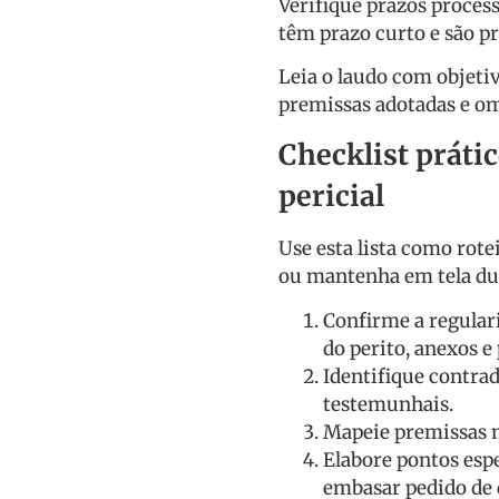
Verifique prazos proce
têm prazo curto e são pr
Leia o laudo com objetiv
premissas adotadas e om
Checklist práti
pericial
Use esta lista como rote
ou mantenha em tela dur
Confirme a regulari
do perito, anexos e
Identifique contra
testemunhais.
Mapeie premissas m
Elabore pontos espe
embasar pedido de 