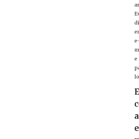
a
E
d
e
e
m
e
p
lo
E
a
e