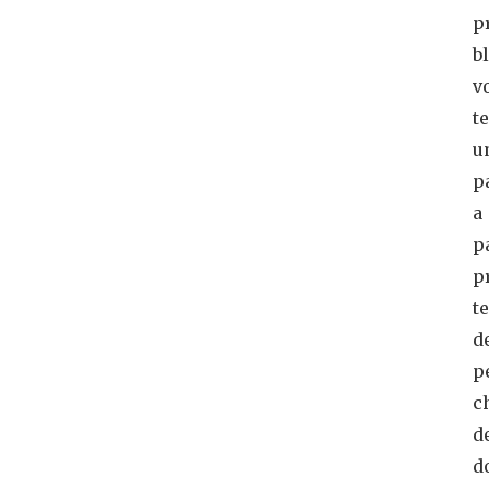
p
b
v
t
u
p
a
p
p
t
d
p
c
d
d