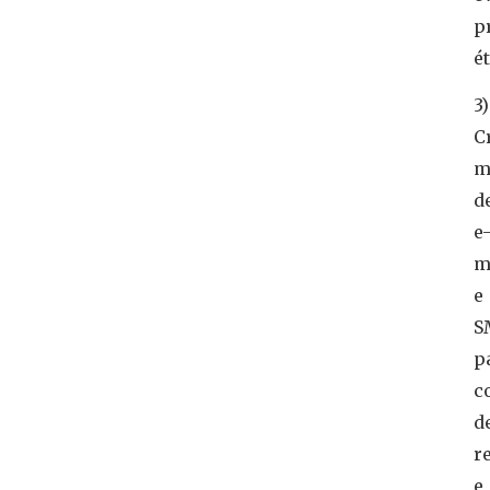
p
é
3)
C
m
d
e
m
e
S
p
c
d
r
e