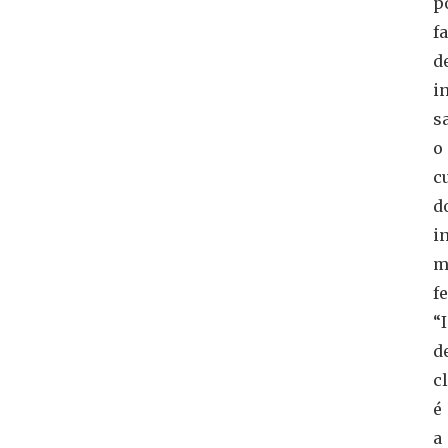
p
fa
d
i
s
o
c
d
i
m
fe
“
d
c
é
a