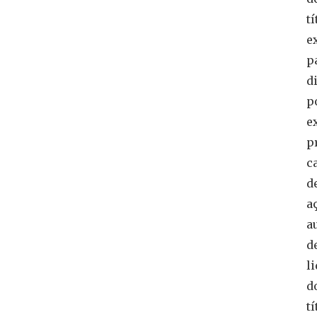
tí
e
p
di
p
e
p
c
d
a
a
d
l
d
tí