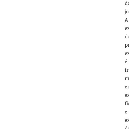
d
ju
A
e
d
p
e
é
f
m
e
e
f
e
e
d