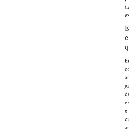
d
e
E
e
q
E
c
a
j
d
e
e
q
a