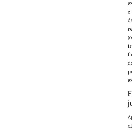
e
e
d
r
(
i
f
d
p
e
F
j
A
c