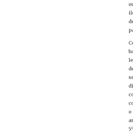
o
i
d
p
C
b
le
d
s
d
c
c
o
ar
5º