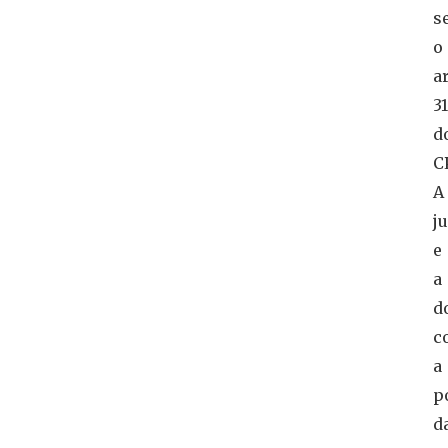
s
o
ar
3
d
C
A
j
e
a
d
c
a
p
d