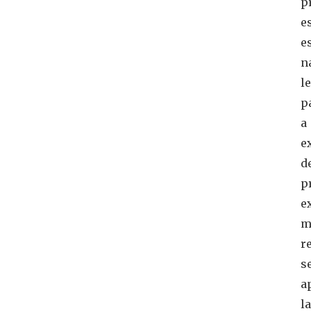
p
e
e
n
le
p
a
e
d
p
e
m
r
s
a
la