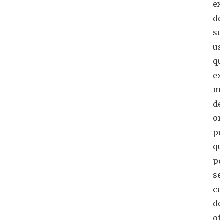
e
d
s
u
q
e
m
d
o
p
q
p
s
c
d
o