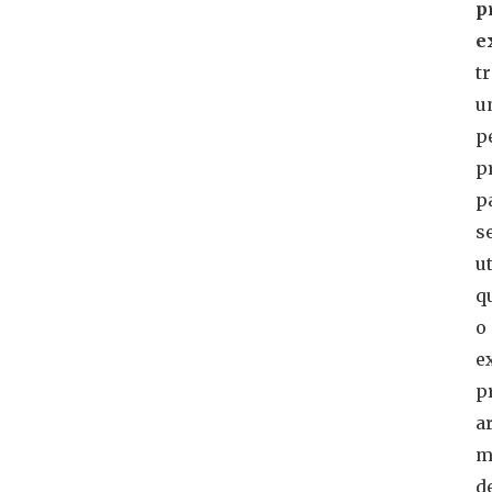
p
e
t
u
p
p
p
s
u
q
o
e
p
a
m
d