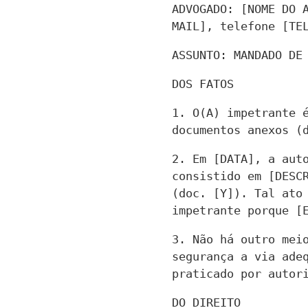
ADVOGADO: [NOME DO 
MAIL], telefone [TE
ASSUNTO: MANDADO DE
DOS FATOS
1. O(A) impetrante é
documentos anexos (
2. Em [DATA], a auto
consistido em [DESCR
(doc. [Y]). Tal ato 
impetrante porque [
3. Não há outro meio
segurança a via adeq
praticado por autor
DO DIREITO