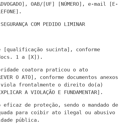
ADVOGADO], OAB/[UF] [NÚMERO], e-mail [E-
LEFONE].
 SEGURANÇA COM PEDIDO LIMINAR
 [qualificação sucinta], conforme 
docs. 1 a [X]).
ridade coatora praticou o ato 
EVER O ATO], conforme documentos anexos 
viola frontalmente o direito do(a) 
EXPLICAR A VIOLAÇÃO E FUNDAMENTAR].
 eficaz de proteção, sendo o mandado de 
uada para coibir ato ilegal ou abusivo 
idade pública.