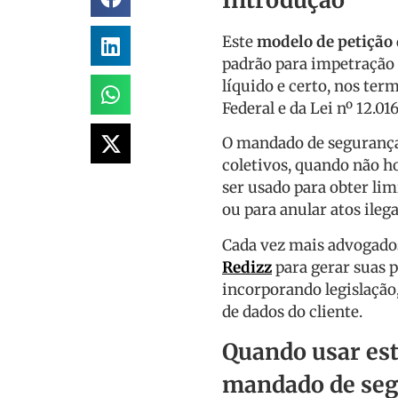
Introdução
Este
modelo de petição
padrão para impetração c
líquido e certo, nos term
Federal e da Lei nº 12.01
O mandado de segurança é
coletivos, quando não h
ser usado para obter li
ou para anular atos ileg
Cada vez mais advogados 
Redizz
para gerar suas p
incorporando legislaçã
de dados do cliente.
Quando usar est
mandado de se