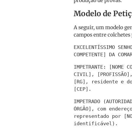
produção de provas.
Modelo de Peti
A seguir, um modelo gen
campos entre colchetes 
EXCELENTÍSSIMO SENHO
COMPETENTE] DA COMA
IMPETRANTE: [NOME CO
CIVIL], [PROFISSÃO],
[RG], residente e do
[CEP].
IMPETRADO (AUTORIDAD
ÓRGÃO], com endereço
representado por [NO
identificável).