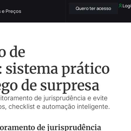
Log
Quero ter acesso
 e Preços
o de
: sistema prático
ego de surpresa
toramento de jurisprudência e evite
s, checklist e automação inteligente.
toramento de jurisprudência