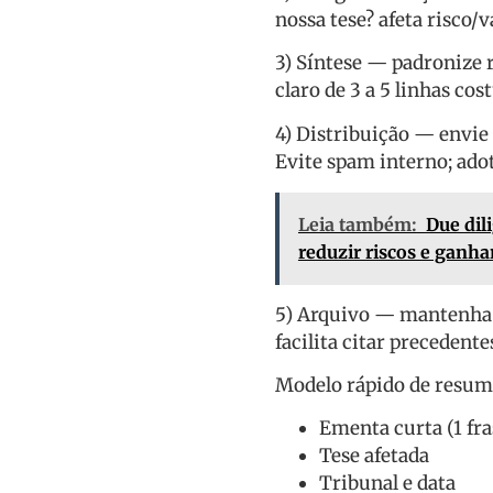
nossa tese? afeta risco/
3) Síntese — padronize
claro de 3 a 5 linhas co
4) Distribuição — envie
Evite spam interno; adote
Leia também:
Due dili
reduzir riscos e ganh
5) Arquivo — mantenha hi
facilita citar precedente
Modelo rápido de resumo
Ementa curta (1 fra
Tese afetada
Tribunal e data