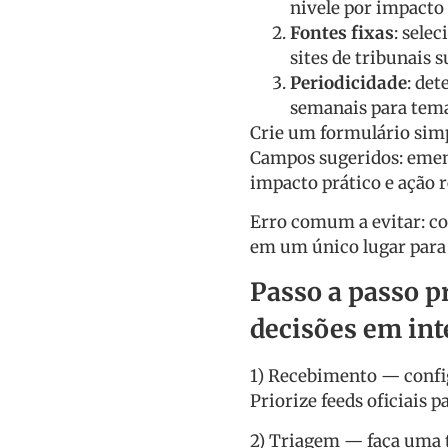
nivele por impacto 
Fontes fixas
: selec
sites de tribunais s
Periodicidade
: det
semanais para tem
Crie um formulário simp
Campos sugeridos: ementa
impacto prático e ação
Erro comum a evitar: co
em um único lugar para 
Passo a passo p
decisões em inte
1) Recebimento — configu
Priorize feeds oficiais p
2) Triagem — faça uma 