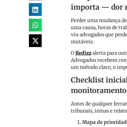
importa — dor re
Perder uma mudança de
uma causa, horas de trab
viu advogados que perd
mutáveis.
O
Redizz
alerta para ou
Advogados recebem cent
um método claro, o impo
Checklist inici
monitoramento 
Antes de qualquer ferram
tribunais, temas e relato
Mapa de prioridad