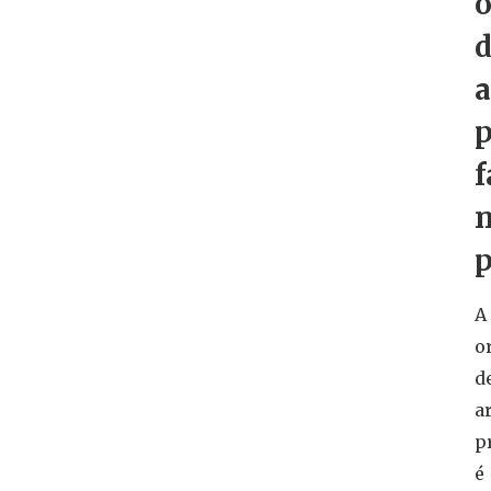
o
a
p
f
p
A
o
d
a
p
é