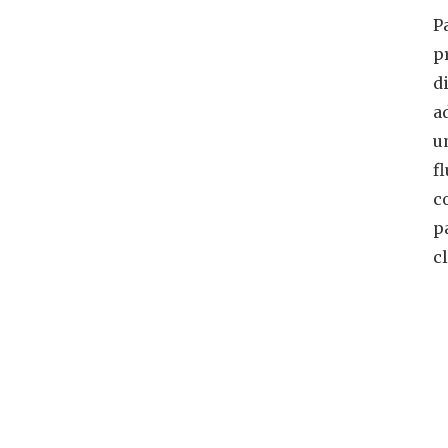
P
p
di
a
u
f
c
p
c