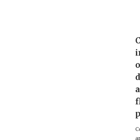
i
o
f
p
C
a