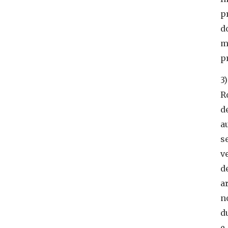
p
d
m
p
3)
R
d
a
s
v
d
a
n
d
e