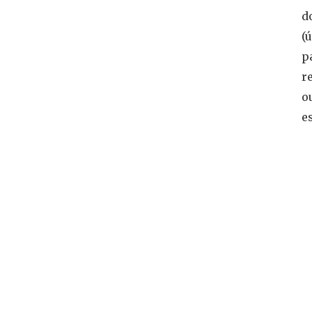
d
(ú
p
r
o
e