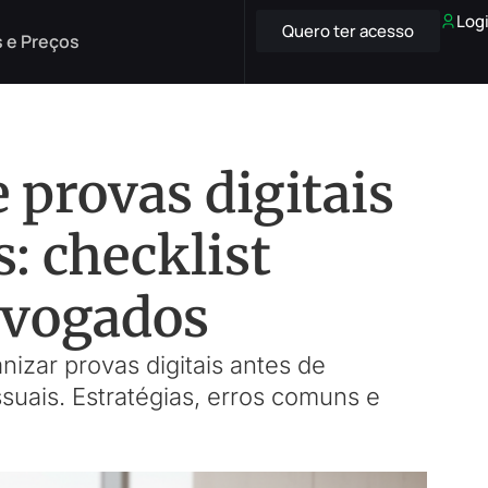
Log
Quero ter acesso
 e Preços
 provas digitais
: checklist
dvogados
anizar provas digitais antes de
ssuais. Estratégias, erros comuns e