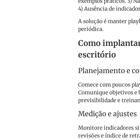
exemplos práticos. 3) N
4) Ausência de indicador
A solução é manter play
periódica.
Como implantar 
escritório
Planejamento e c
Comece com poucos play
Comunique objetivos e b
previsibilidade e trein
Medição e ajustes
Monitore indicadores s
revisões e índice de ret