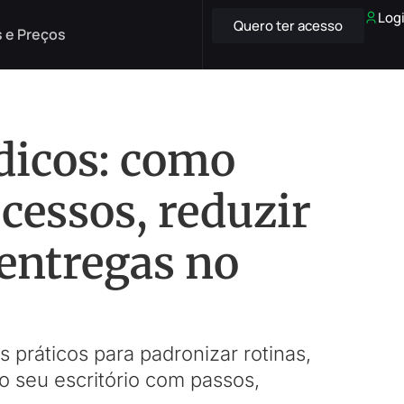
Log
Quero ter acesso
 e Preços
dicos: como
cessos, reduzir
 entregas no
s práticos para padronizar rotinas,
no seu escritório com passos,