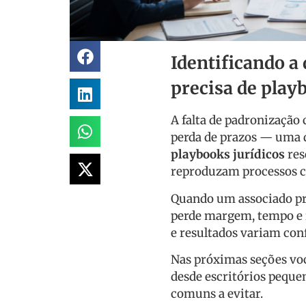
Identificando a 
precisa de play
A falta de padronização 
perda de prazos — uma d
playbooks jurídicos
res
reproduzam processos 
Quando um associado prec
perde margem, tempo e r
e resultados variam co
Nas próximas seções você
desde escritórios peque
comuns a evitar.