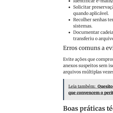
Identificar e-mails
Solicitar preservaç
quando aplicável.
Recolher senhas te
sistemas.
Documentar cadeia
transferiu o arquiv
Erros comuns a ev
Evite ações que comprom
anexos suspeitos sem iso
arquivos múltiplas veze
Leia também:
Quesito
que convencem o peri
Boas práticas t