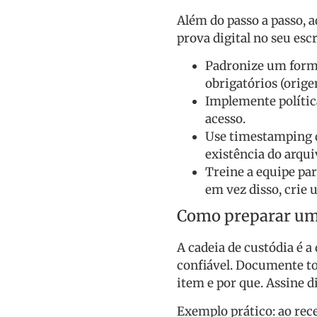
Além do passo a passo, 
prova digital no seu escr
Padronize um formu
obrigatórios (orige
Implemente polític
acesso.
Use timestamping q
existência do arqui
Treine a equipe par
em vez disso, crie 
Como preparar uma
A cadeia de custódia é 
confiável. Documente to
item e por que. Assine d
Exemplo prático: ao rec