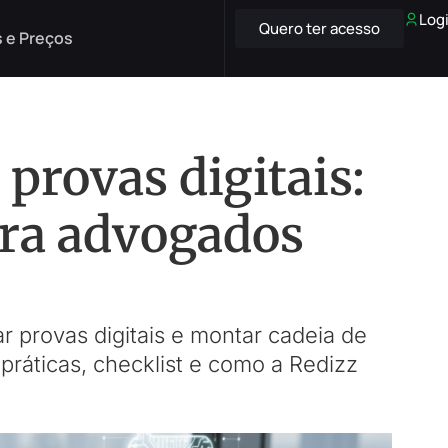
Log
Quero ter acesso
 e Preços
provas digitais:
ara advogados
r provas digitais e montar cadeia de
práticas, checklist e como a Redizz