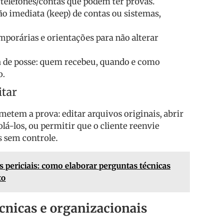
/telefones/contas que podem ter provas.
ão imediata (keep) de contas ou sistemas,
mporárias e orientações para não alterar
 de posse: quem recebeu, quando e como
o.
itar
etem a prova: editar arquivos originais, abrir
lá-los, ou permitir que o cliente reenvie
s sem controle.
s periciais: como elaborar perguntas técnicas
to
écnicas e organizacionais