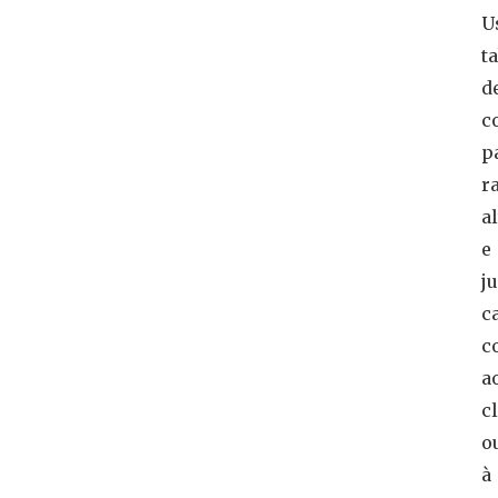
U
t
d
c
p
r
a
e
ju
c
c
a
c
o
à