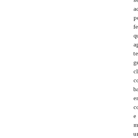
a
p
f
q
a
t
g
c
c
b
e
c
e
m
u