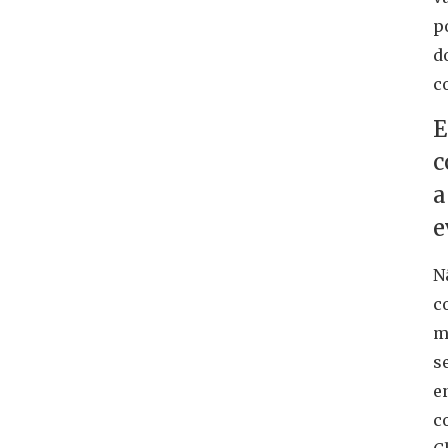
p
d
c
E
c
a
e
N
c
m
s
e
c