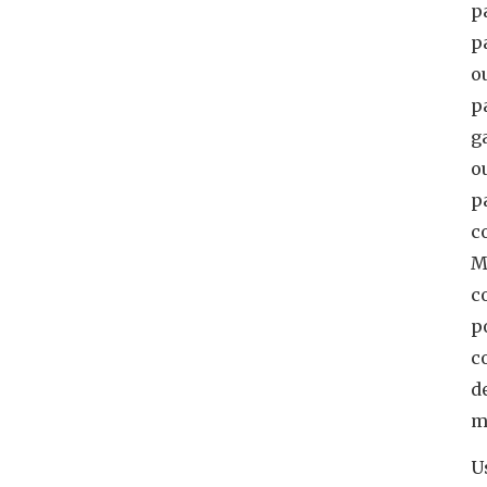
p
p
o
p
g
o
p
c
M
c
p
c
d
m
U