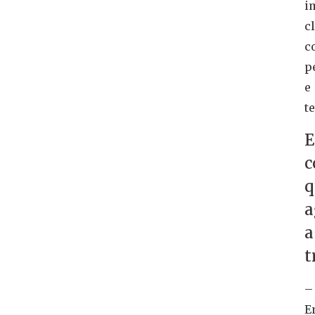
i
cl
c
p
e
t
E
c
q
a
a
t
–
E