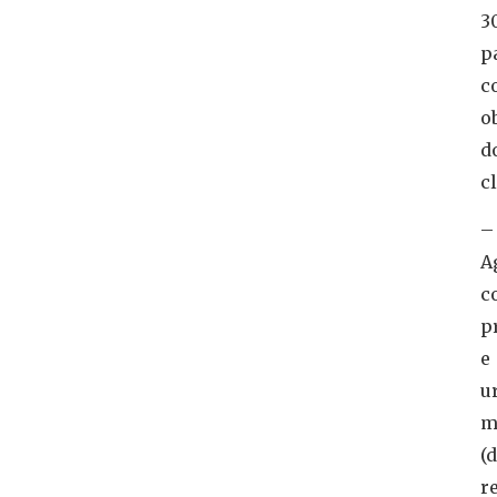
3
p
c
o
d
cl
–
A
c
p
e
u
m
(d
r