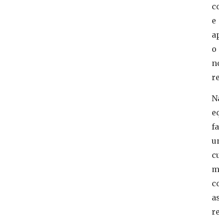
c
e
a
o
n
r
N
e
f
u
c
m
c
a
r