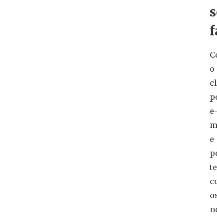
f
C
o
c
p
e
m
e
p
t
c
o
n