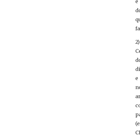
e
d
q
f
2)
C
d
d
e
n
a
c
p
(e
C