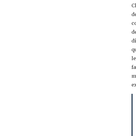
C
d
c
d
d
q
l
fa
m
e