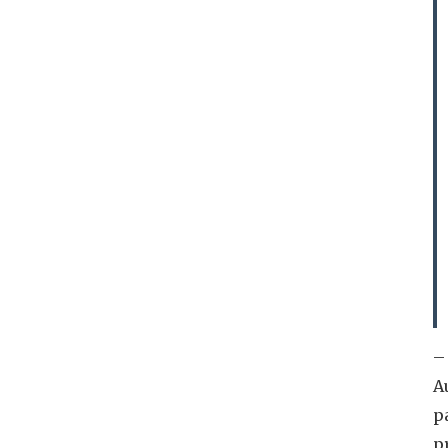
–
A
p
p