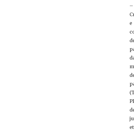
–
C
e
c
d
p
d
m
d
p
(
P
d
ju
et