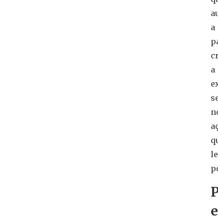
a
a
p
c
a
e
s
n
a
q
l
p
P
e