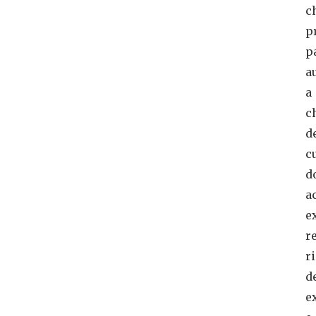
c
p
p
a
a
c
d
c
d
a
e
r
r
d
e