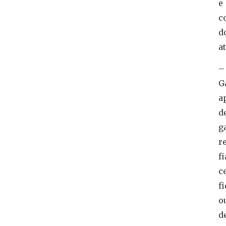
e
c
d
a
–
G
a
d
g
re
f
c
f
o
d