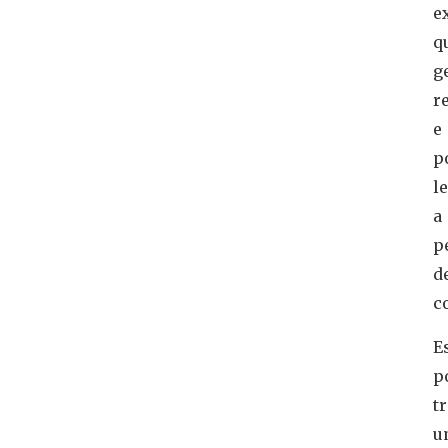
e
q
g
r
e
p
l
a
p
d
c
E
p
t
u