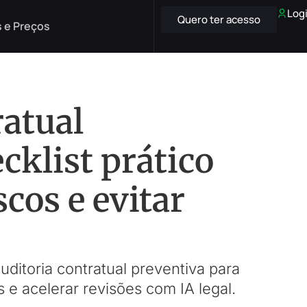
Log
Quero ter acesso
 e Preços
ratual
cklist prático
scos e evitar
uditoria contratual preventiva para
s e acelerar revisões com IA legal.