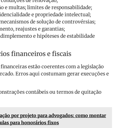
e condições de renovação;
ão e multas; limites de responsabilidade;
dencialidade e propriedade intelectual;
e mecanismos de solução de controvérsias;
ento, reajustes e garantias;
adimplemento e hipóteses de estabilidade
ios financeiros e fiscais
s financeiras estão coerentes com a legislação
ercado. Erros aqui costumam gerar execuções e
onstrações contábeis ou termos de quitação
cação por projeto para advogados: como montar
sulas para honorários fixos