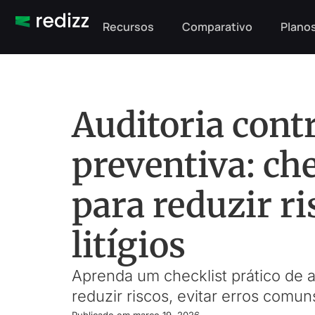
Recursos
Comparativo
Planos
Auditoria cont
preventiva: che
para reduzir ri
litígios
Aprenda um checklist prático de a
reduzir riscos, evitar erros comun