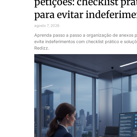
petições: checklist prá
para evitar indeferim
agosto 7, 2026
Aprenda passo a passo a organização de anexos p
evite indeferimentos com checklist prático e soluç
Redizz.