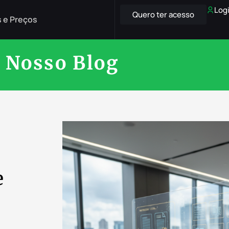
Log
Quero ter acesso
 e Preços
Nosso Blog
e