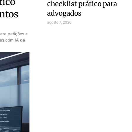
tico
checklist prático para
entos
advogados
agosto 7, 2026
ara petições e
ões com IA da