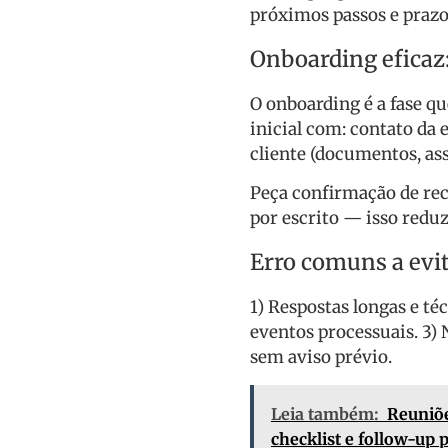
próximos passos e prazo
Onboarding eficaz
O onboarding é a fase q
inicial com: contato da
cliente (documentos, as
Peça confirmação de rec
por escrito — isso reduz
Erro comuns a evi
1) Respostas longas e té
eventos processuais. 3)
sem aviso prévio.
Leia também:
Reuniõe
checklist e follow-up 