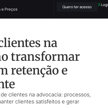
Log
Quero ter acesso
 e Preços
clientes na
mo transformar
m retenção e
nte
o de clientes na advocacia: processos,
ter clientes satisfeitos e gerar