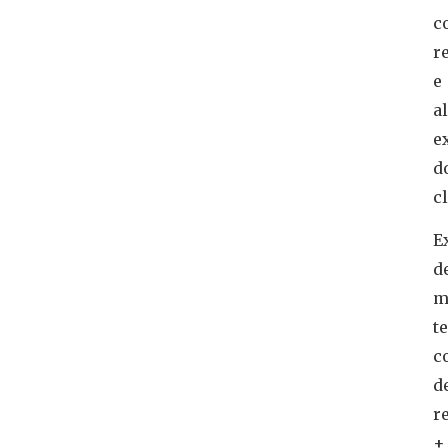
c
r
e
a
e
d
cl
E
d
m
t
c
d
r
+