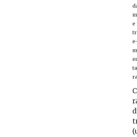
d
m
e
t
e
m
e
t
r
C
r
d
t
(