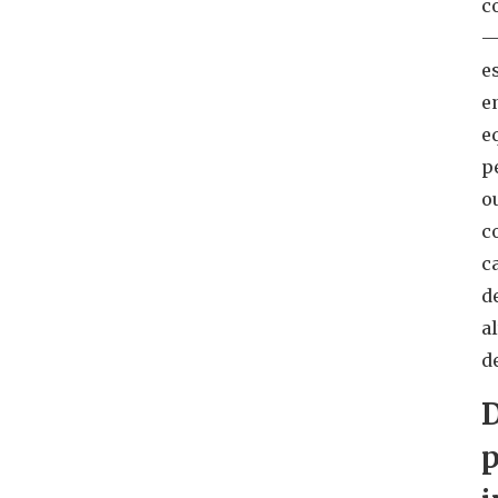
c
e
e
e
p
o
c
c
d
al
d
D
p