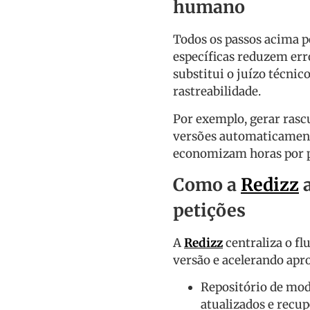
humano
Todos os passos acima 
específicas reduzem err
substitui o juízo técnic
rastreabilidade.
Por exemplo, gerar ras
versões automaticament
economizam horas por p
Como a
Redizz
a
petições
A
Redizz
centraliza o fl
versão e acelerando apr
Repositório de mod
atualizados e recu