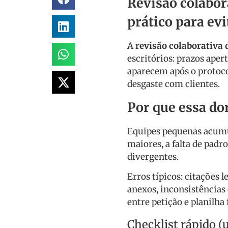
Revisão colabor
prático para evi
A
revisão colaborativa 
escritórios: prazos aper
aparecem após o protocol
desgaste com clientes.
Por que essa do
Equipes pequenas acumul
maiores, a falta de padr
divergentes.
Erros típicos: citações 
anexos, inconsistências
entre petição e planilha 
Checklist rápido (u