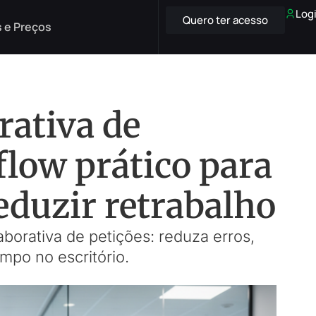
Log
Quero ter acesso
 e Preços
rativa de
flow prático para
reduzir retrabalho
aborativa de petições: reduza erros,
po no escritório.