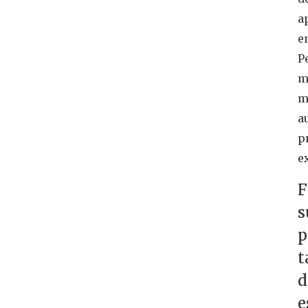
a
e
P
m
m
a
p
e
F
s
p
t
d
e