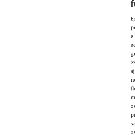
E
p
e
e
g
e
a
n
f
m
o
p
s
o