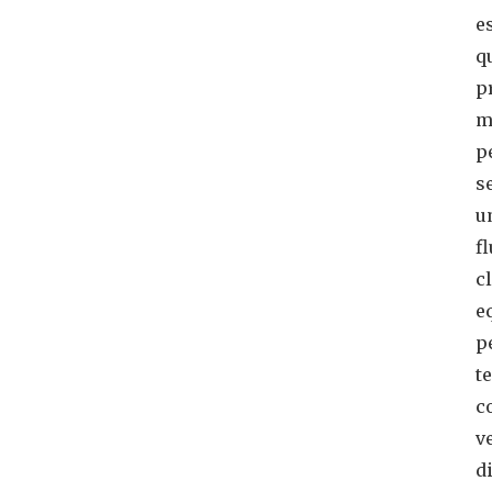
e
q
p
m
p
s
u
f
c
e
p
t
c
v
d