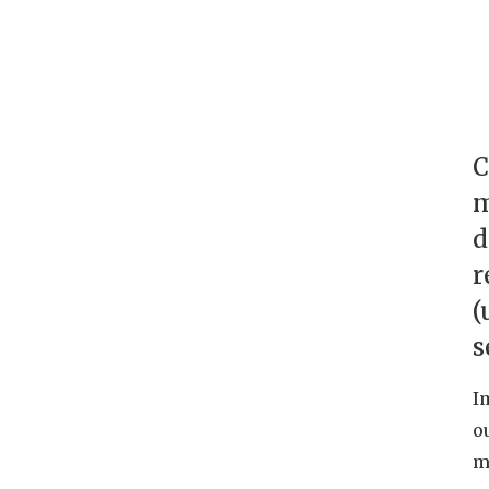
C
m
d
r
(
s
I
o
m